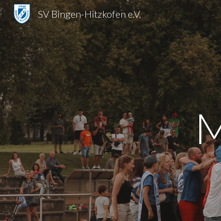
SV Bingen-Hitzkofen e.V.
Sk
M